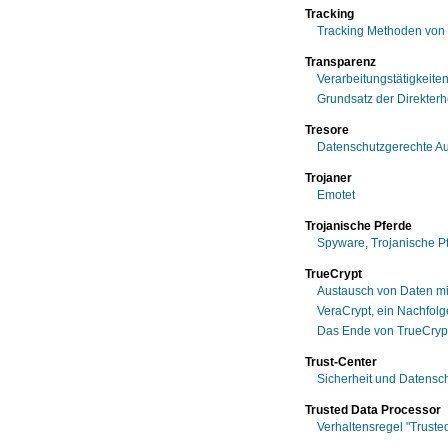
Tracking
Tracking Methoden von 
Transparenz
Verarbeitungstätigkeite
Grundsatz der Direkterh
Tresore
Datenschutzgerechte A
Trojaner
Emotet
Trojanische Pferde
Spyware, Trojanische P
TrueCrypt
Austausch von Daten m
VeraCrypt, ein Nachfolg
Das Ende von TrueCryp
Trust-Center
Sicherheit und Datensch
Trusted Data Processor
Verhaltensregel "Truste