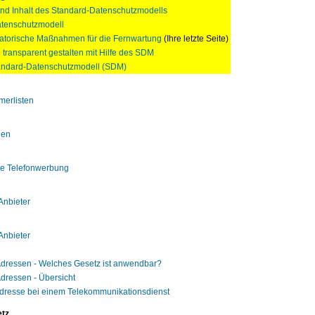
und Inhalt des Standard-Datenschutzmodells
tenschutzmodell
atorische Maßnahmen für die Fernwartung
(Ihre letzte Seite)
n transparent gestalten mit Hilfe des SDM
ndard-Datenschutzmodell (SDM)
merlisten
len
te Telefonwerbung
Anbieter
Anbieter
-Adressen - Welches Gesetz ist anwendbar?
Adressen - Übersicht
-Adresse bei einem Telekommunikationsdienst
tz