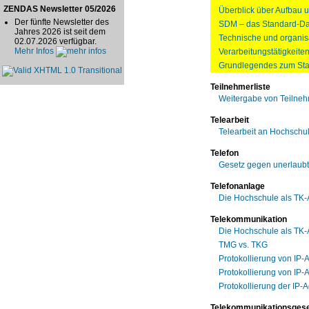
ZENDAS Newsletter 05/2026
Überblick über Aufbau 
Der fünfte Newsletter des
SDM – das Standard-Da
Jahres 2026 ist seit dem
Technische und organis
02.07.2026 verfügbar.
Mehr Infos
Verarbeitungstätigkeite
Grundlegendes zum Sta
Teilnehmerliste
Weitergabe von Teilneh
Telearbeit
Telearbeit an Hochschu
Telefon
Gesetz gegen unerlaub
Telefonanlage
Die Hochschule als TK-
Telekommunikation
Die Hochschule als TK-
TMG vs. TKG
Protokollierung von IP
Protokollierung von IP-
Protokollierung der IP
Telekommunikationsgese