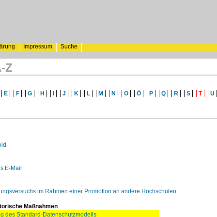
lärung
Impressum
Suche
A-Z
E
F
G
H
I
J
K
L
M
N
O
Ö
P
Q
R
S
T
U
oid
s E-Mail
chungsversuchs im Rahmen einer Promotion an andere Hochschulen
atorische Maßnahmen
g des Standard-Datenschutzmodells