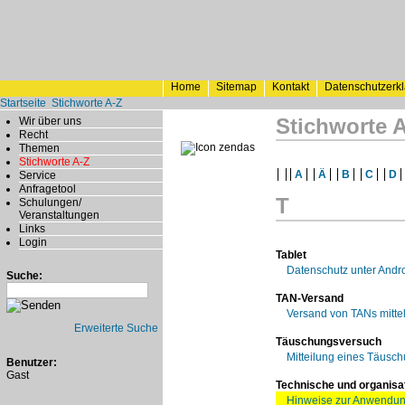
Home
Sitemap
Kontakt
Datenschutzerk
Startseite
Stichworte A-Z
Stichworte 
Wir über uns
Recht
Themen
Stichworte A-Z
A
Ä
B
C
D
Service
Anfragetool
T
Schulungen/
Veranstaltungen
Links
Login
Tablet
Datenschutz unter Andr
Suche:
TAN-Versand
Versand von TANs mittel
Erweiterte Suche
Täuschungsversuch
Mitteilung eines Täus
Benutzer:
Gast
Technische und organis
Hinweise zur Anwendun