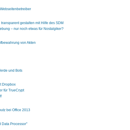
Webseitenbetreiber
n transparent gestalten mit Hilfe des SDM
ebung – nur noch etwas für Nostalgiker?
ufbewahrung von Akten
ferde und Bots
it Dropbox
er für TrueCrypt
t!
utz bei Office 2013
d Data Processor"