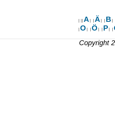
A
Ä
B
O
Ö
P
Copyright