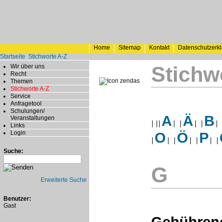
Home
Sitemap
Kontakt
Datenschutzerk
Startseite
Stichworte A-Z
Stichw
Wir über uns
Recht
Themen
Stichworte A-Z
Service
Anfragetool
Schulungen/
A
Ä
B
Veranstaltungen
Links
Login
O
Ö
P
Suche:
G
Erweiterte Suche
Benutzer:
Gast
Gebühren