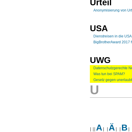
Urteil
Anonymisierung von Urt
USA
Dienstreisen in die US
BigBrotherAward 2017 f
UWG
Datenschutzgerechte Ne
Was tun bei SPAM?
Gesetz gegen unerlaub
U
A
Ä
B