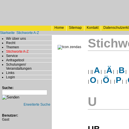
Home
Sitemap
Kontakt
Datenschutzerk
Startseite
Stichworte A-Z
Stichw
Wir über uns
Recht
Themen
Stichworte A-Z
Service
Anfragetool
Schulungen/
A
Ä
B
Veranstaltungen
Links
Login
O
Ö
P
Suche:
U
Erweiterte Suche
Benutzer:
Gast
UB