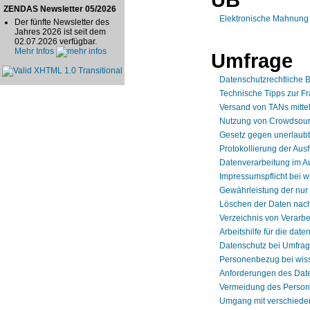
ZENDAS Newsletter 05/2026
Elektronische Mahnung
Der fünfte Newsletter des
Jahres 2026 ist seit dem
02.07.2026 verfügbar.
Mehr Infos
Umfrage
Datenschutzrechtliche 
Technische Tipps zur F
Versand von TANs mittel
Nutzung von Crowdsour
Gesetz gegen unerlaub
Protokollierung der Aus
Datenverarbeitung im A
Impressumspflicht bei 
Gewährleistung der nur
Löschen der Daten nach
Verzeichnis von Verarbe
Arbeitshilfe für die da
Datenschutz bei Umfra
Personenbezug bei wis
Anforderungen des Date
Vermeidung des Person
Umgang mit verschiede