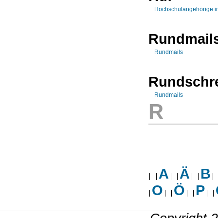
Hochschulangehörige in
Rundmail
Rundmails
Rundschr
Rundmails
R
A
Ä
B
O
Ö
P