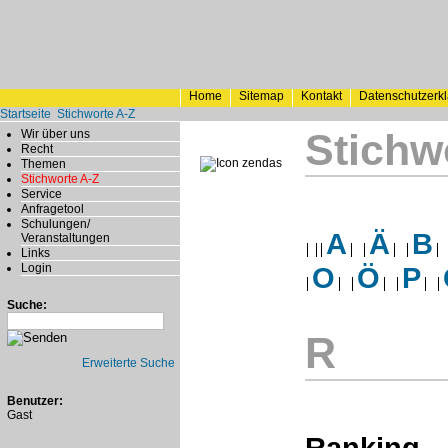
Home
Sitemap
Kontakt
Datenschutzerk
Startseite
Stichworte A-Z
Stichw
Wir über uns
Recht
Themen
Stichworte A-Z
Service
Anfragetool
Schulungen/
A
Ä
B
Veranstaltungen
Links
Login
O
Ö
P
Suche:
R
Erweiterte Suche
Benutzer:
Gast
Ranking