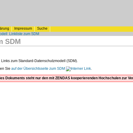
lärung
Impressum
Suche
odell
Linkliste zum SDM
um SDM
ie Links zum Standard-Datenschutzmodell (SDM).
den Sie
auf der Übersichtsseite zum SDM
.
t des Dokuments steht nur den mit ZENDAS kooperierenden Hochschulen zur Ve