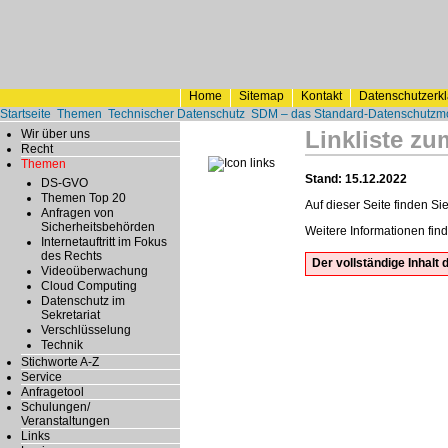
Home
Sitemap
Kontakt
Datenschutzerk
Startseite
Themen
Technischer Datenschutz
SDM – das Standard-Datenschutzm
Linkliste z
Wir über uns
Recht
Themen
Stand: 15.12.2022
DS-GVO
Themen Top 20
Auf dieser Seite finden S
Anfragen von
Sicherheitsbehörden
Weitere Informationen fin
Internetauftritt im Fokus
des Rechts
Der vollständige Inhal
Videoüberwachung
Cloud Computing
Datenschutz im
Sekretariat
Verschlüsselung
Technik
Stichworte A-Z
Service
Anfragetool
Schulungen/
Veranstaltungen
Links