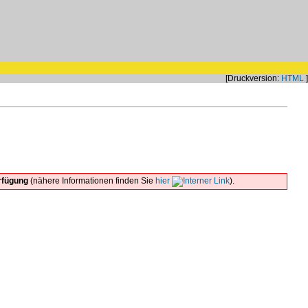
[Druckversion:
HTML
]
rfügung
(nähere Informationen finden Sie
hier
).