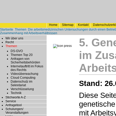
Home
Sitemap
Kontakt
Datenschutzerk
Startseite
Themen
Die arbeitsmedizinischen Untersuchungen durch einen Betrieb
Zusammenhang mit Arbeitsverhältnissen
5. Gen
Wir über uns
Recht
Themen
im Zu
DS-GVO
Themen Top 20
Anfragen von
Sicherheitsbehörden
Arbeit
Internetauftritt im Fokus
des Rechts
Videoüberwachung
Cloud Computing
Stand: 26.
Datenschutz im
Sekretariat
Verschlüsselung
Diese Seite
Technik
Stichworte A-Z
Service
genetisch
Anfragetool
Schulungen/
mit Arbeits
Veranstaltungen