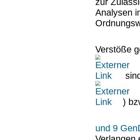
zur Zuläss
Analysen i
Ordnungswi
Verstöße 
sind
) bz
und 9 Ge
Verlangen e