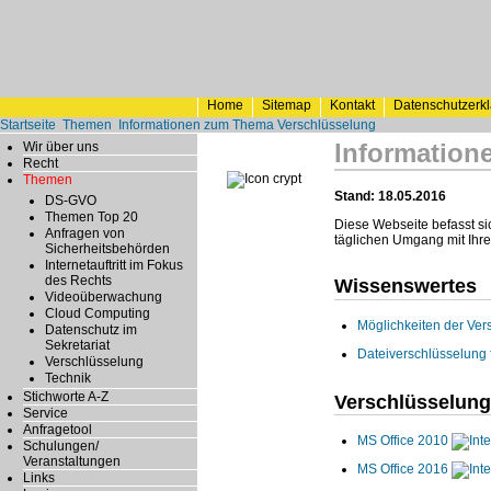
Home
Sitemap
Kontakt
Datenschutzerk
Startseite
Themen
Informationen zum Thema Verschlüsselung
Information
Wir über uns
Recht
Themen
Stand: 18.05.2016
DS-GVO
Themen Top 20
Diese Webseite befasst si
Anfragen von
täglichen Umgang mit Ihr
Sicherheitsbehörden
Internetauftritt im Fokus
des Rechts
Wissenswertes
Videoüberwachung
Cloud Computing
Möglichkeiten der Ve
Datenschutz im
Sekretariat
Dateiverschlüsselung f
Verschlüsselung
Technik
Stichworte A-Z
Verschlüsselun
Service
Anfragetool
MS Office 2010
Schulungen/
Veranstaltungen
MS Office 2016
Links