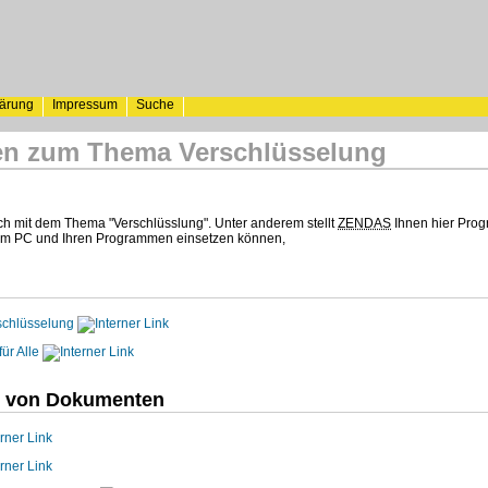
lärung
Impressum
Suche
en zum Thema Verschlüsselung
ch mit dem Thema "Verschlüsslung". Unter anderem stellt
ZENDAS
Ihnen hier Prog
em PC und Ihren Programmen einsetzen können,
rschlüsselung
ür Alle
g von Dokumenten