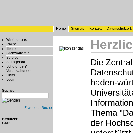
Home
Sitemap
Kontakt
Datenschutzerk
Herzli
Wir über uns
Recht
Themen
Stichworte A-Z
Service
Die Zentra
Anfragetool
Schulungen/
Datenschut
Veranstaltungen
Links
Login
baden-wür
Universität
Suche:
Informatio
Erweiterte Suche
Thema "Dat
Benutzer:
der Hochsc
Gast
unterstützt