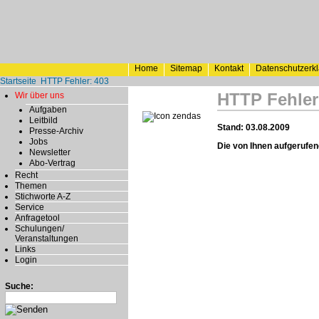
Home
Sitemap
Kontakt
Datenschutzerk
Startseite
HTTP Fehler: 403
HTTP Fehler
Wir über uns
Aufgaben
Leitbild
Stand: 03.08.2009
Presse-Archiv
Jobs
Die von Ihnen aufgerufene
Newsletter
Abo-Vertrag
Recht
Themen
Stichworte A-Z
Service
Anfragetool
Schulungen/
Veranstaltungen
Links
Login
Suche: