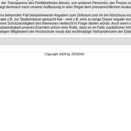
der Transparenz des Politikbetriebs dienen, von anderen Personen, der Presse od
iegt demnach nach unserer Auffassung in aller Regel dem presserechtlichen Ausku
s bekannten Fall beispielsweise Angaben zum Zeitraum und ob ein Abschluss erzie
abe z.B. zur Studiendauer gemacht hat – weil z.B. eine zu lange Dauer negativ a
 eine Schutzwürdigkeit des Interesses vielleicht in Frage stellen würde. Auch wenn 
utzwürdigkeit unseres Erachten schon eine Rolle, dass es im Falle zusätzlicher In
aligen Mitgliedern der Hochschule vorab das rechtmäßige Vorhandensein der Dat
Copyright 2026 by ZENDAS
.
.