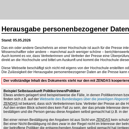
Herausgabe personenbezogener Daten 
Stand: 05.05.2026
Das ein oder andere Geschehnis an einer Hochschule ist auch für die Presse int
Wissenschaftler oder andere – manchmal auch weniger schöne – berichtenswer
Auch kommt es vor, dass Vertreterinnen und Vertreter der Presse eine Überprüf
direkt an die Hochschule und bittet um Auskunft und kommt die Hochschule dieser
Diese Webseite beschäftigt sich nicht mit eigens von der Hochschule erstellten 
Die Zulässigkeit der Herausgabe personenbezogener Daten an die Presse kann 
Der vollständige Inhalt des Dokuments steht nur den mit ZENDAS kooperie
Beispiel Selbstauskunft Politikerinnen/Politiker
Etwas anders gelagert sind beispielsweise die Fälle, in denen Politikerinnen bz
finden sich z.B. auf der
Webseite des Bundestages über die jeweiligen Abgeord
ZENDAS
ist bekannt, dass sich Vertreterinnen bzw. Vertreter der Presse an di
Auf den ersten Blick scheint dies kein Fall zu sein, der das private Interesse 
bestätigen und die Person genau diese Angaben selbst gemacht hat (z.B. in der B
Bei einer reinen Bestätigung der Angaben ist aus Sicht von
ZENDAS
kein schutzw
Bei einer Nicht-Bestätigung ist dies zwar in der Regel nicht im Interesse der be
der betroffene Politiker die entsprechenden Angaben selbst gemacht hat (entwede