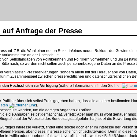
auf Anfrage der Presse
eressant. Z.B. die Wahl einer neuen Rektorin/eines neuen Rektors, der Gewinn ein
te Vorkommnisse an der Hochschule.
ung von Selbstangaben von Politikerinnen und Politikern vornehmen und um Bestät
 Bitte nach, so werden nicht selten auch personenbezogene Daten an die Presse ü
oder veranlassten Presseerklärungen, sondern allein mit der Herausgabe von Daten
nur im Zusammenspiel zwischen presserechtlichen und datenschutzrechtlichen Be
renden Hochschulen zur Verfügung
(nähere Informationen finden Sie
hier
w. Politiker über sich selbst Preis gegeben haben, dass sie an einer bestimmten H
neten
).
e Hochschule wenden, um die dortigen Angaben zu prüfen.
derer, die die Angaben selbst gemacht hat, verletzt. Aber man muss wohl genauer hi
iografie auf der Webseite des Bundestags aufgeführt hat), setzt die Bewertung die
ürdiges Interesse verletzt, findet eine solche doch eher im Interesse der Person sta
troffenen Person, aber dieses Interesse scheint nicht schutzwürdig. Denn in dieser 
r freiwillig oder gegebenenfalls auch verpflichtend – wie es z.B. § 45 Abgeordnet