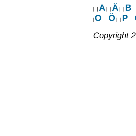
A
Ä
B
O
Ö
P
Copyright