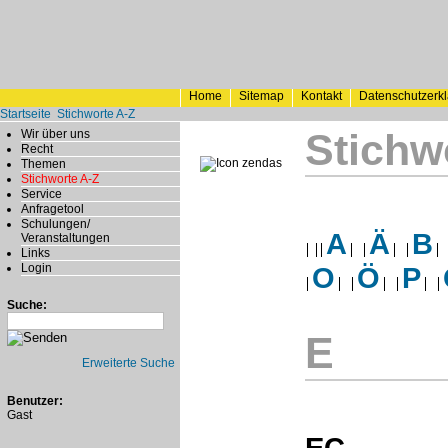
Home
Sitemap
Kontakt
Datenschutzerk
Startseite
Stichworte A-Z
Stichw
Wir über uns
Recht
Themen
Stichworte A-Z
Service
Anfragetool
Schulungen/
A
Ä
B
Veranstaltungen
Links
Login
O
Ö
P
Suche:
E
Erweiterte Suche
Benutzer:
Gast
EC