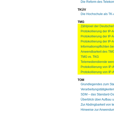
Die Reform des Teleko
TKÜV
Die Hochschule als TK-
TMG
Zählpixel der Deutschen 
Protokollierung der IP-
Protokollierung der IP
Protokollierung der IP-
Informationspflichten b
Anwendbarkeit des TMG 
TMG vs. TKG
Telemediendienste werd
Protokollierung von IP-
Protokollierung von IP
TOM
Grundlegendes zum Sta
Verarbeitungstätigkeite
SDM – das Standard-Da
Überblick über Aufbau 
Zur Abdingbarkeit von 
Hinweise zur Anwendun