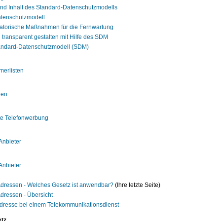
und Inhalt des Standard-Datenschutzmodells
tenschutzmodell
atorische Maßnahmen für die Fernwartung
n transparent gestalten mit Hilfe des SDM
ndard-Datenschutzmodell (SDM)
merlisten
len
te Telefonwerbung
Anbieter
Anbieter
-Adressen - Welches Gesetz ist anwendbar?
(Ihre letzte Seite)
Adressen - Übersicht
-Adresse bei einem Telekommunikationsdienst
tz