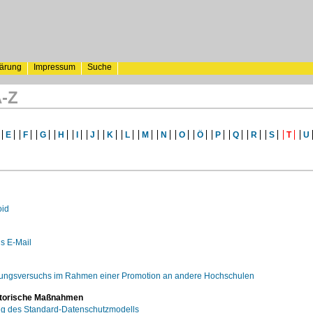
lärung
Impressum
Suche
A-Z
E
F
G
H
I
J
K
L
M
N
O
Ö
P
Q
R
S
T
U
oid
s E-Mail
chungsversuchs im Rahmen einer Promotion an andere Hochschulen
atorische Maßnahmen
g des Standard-Datenschutzmodells