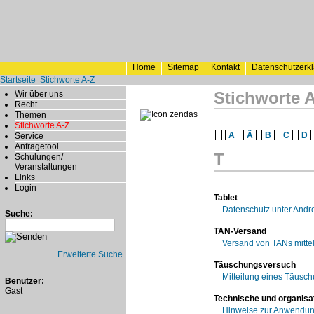
Home
Sitemap
Kontakt
Datenschutzerk
Startseite
Stichworte A-Z
Stichworte 
Wir über uns
Recht
Themen
Stichworte A-Z
A
Ä
B
C
D
Service
Anfragetool
T
Schulungen/
Veranstaltungen
Links
Login
Tablet
Datenschutz unter Andr
Suche:
TAN-Versand
Versand von TANs mittel
Erweiterte Suche
Täuschungsversuch
Mitteilung eines Täus
Benutzer:
Gast
Technische und organis
Hinweise zur Anwendun