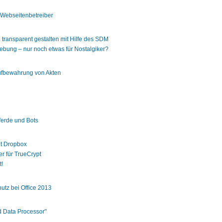
Webseitenbetreiber
n transparent gestalten mit Hilfe des SDM
ebung – nur noch etwas für Nostalgiker?
ufbewahrung von Akten
ferde und Bots
it Dropbox
er für TrueCrypt
t!
utz bei Office 2013
d Data Processor"