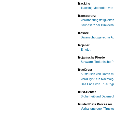
Tracking
Tracking Methoden von 
Transparenz
Verarbeitungstätigkeite
Grundsatz der Direkterh
Tresore
Datenschutzgerechte A
Trojaner
Emotet
Trojanische Pferde
Spyware, Trojanische P
TrueCrypt
Austausch von Daten m
VeraCrypt, ein Nachfolg
Das Ende von TrueCryp
Trust-Center
Sicherheit und Datensch
Trusted Data Processor
Verhaltensregel "Truste